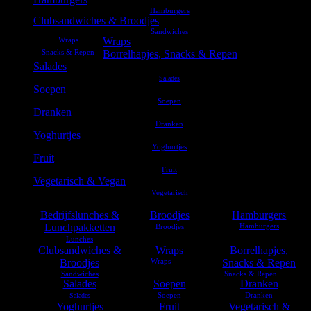
Clubsandwiches & Broodjes
Wraps
Borrelhapjes, Snacks & Repen
Salades
Soepen
Dranken
Yoghurtjes
Fruit
Vegetarisch & Vegan
Bedrijfslunches &
Broodjes
Hamburgers
Lunchpakketten
Clubsandwiches &
Wraps
Borrelhapjes,
Broodjes
Snacks & Repen
Salades
Soepen
Dranken
Yoghurtjes
Fruit
Vegetarisch &