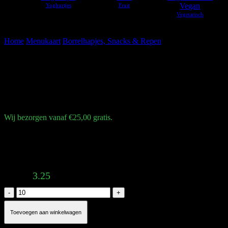
Vegan
Home
Menukaart
Borrelhapjes, Snacks & Repen
Broodje frikandel
Broodje frikandel
€
3,25
Wij bezorgen vanaf €25,00 gratis.
Bij broodjes frikandel geldt een minimale bestelwaarde van 10
stuks.
Total:
3.25
Broodje
frikandel
aantal
Toevoegen aan winkelwagen