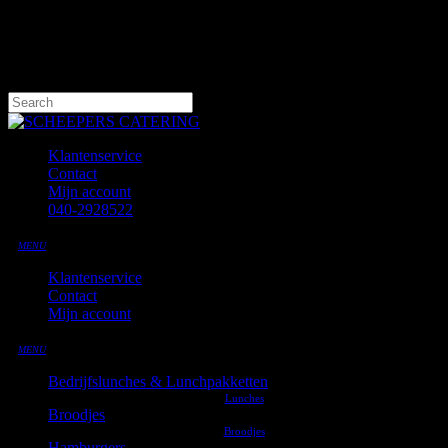
Skip
to
main
content
Hit enter to search or ESC to close
Close
Search
Klantenservice
Contact
Mijn account
040-2928522
MENU
Klantenservice
Contact
Mijn account
MENU
Bedrijfslunches & Lunchpakketten
Broodjes
Hamburgers