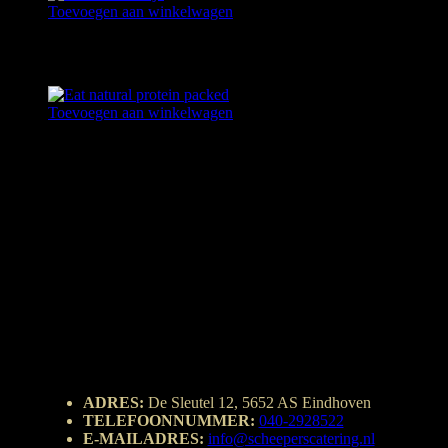
Toevoegen aan winkelwagen
WORSTENBROODJE
€
2,25
Toevoegen aan winkelwagen
EAT NATURAL PROTEIN PACKED
€
2,25
ADRES:
De Sleutel 12, 5652 AS Eindhoven
TELEFOONNUMMER:
040-2928522
E-MAILADRES:
info@scheeperscatering.nl