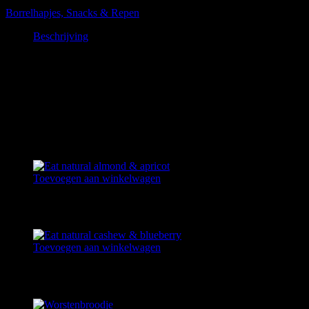
Artikelnummer:
BROODJEFRIKEANDEL
Categorie:
Borrelhapjes, Snacks & Repen
Beschrijving
Beschrijving
Bij broodjes frikandel geldt een minimale bestelwaarde van 10
stuks.
Gerelateerde producten
Toevoegen aan winkelwagen
EAT NATURAL ALMOND & APRICOT
€
2,25
Toevoegen aan winkelwagen
EAT NATURAL CASHEW & BLUEBERRY
€
2,25