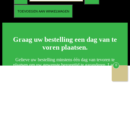
aantal
TOEVOEGEN AAN WINKELWAGEN
Graag uw bestelling een dag van te
voren plaatsen.
Gelieve uw bestelling minstens één dag van tevoren te
plaatsen om uw gewenste bezorgtijd te garanderen. Last-
0
minute bestellingen zijn op aanvraag en afhankelijk van
beschikbaarheid. In sommige gevallen is dit helaas niet meer
mogelijk.
Wij waarderen uw begrip.
Wilt u drinken bij uw bestelling?