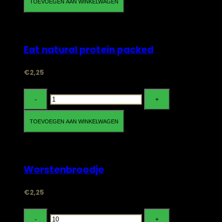
cashew
TOEVOEGEN AAN WINKELWAGEN
&
Bestellen
blueberry
aantal
Eat natural protein packed
€
2,25
Eat
natural
protein
TOEVOEGEN AAN WINKELWAGEN
packed
Bestellen
aantal
Worstenbroodje
€
2,25
Worstenbroodje