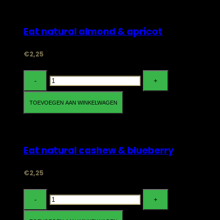
Bestellen
Eat natural almond & apricot
€
2,25
Eat
natural
almond
TOEVOEGEN AAN WINKELWAGEN
&
Bestellen
apricot
aantal
Eat natural cashew & blueberry
€
2,25
Eat
natural