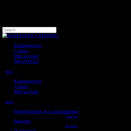
Skip
to
main
content
Hit enter to search or ESC to close
Close
Search
Klantenservice
Contact
Mijn account
040-2928522
MENU
Klantenservice
Contact
Mijn account
MENU
Bedrijfslunches & Lunchpakketten
Broodjes
Hamburgers