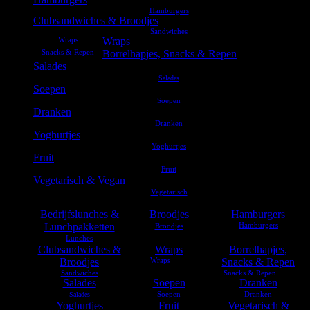
Clubsandwiches & Broodjes
Wraps
Borrelhapjes, Snacks & Repen
Salades
Soepen
Dranken
Yoghurtjes
Fruit
Vegetarisch & Vegan
Bedrijfslunches &
Broodjes
Hamburgers
Lunchpakketten
Clubsandwiches &
Wraps
Borrelhapjes,
Broodjes
Snacks & Repen
Salades
Soepen
Dranken
Yoghurtjes
Fruit
Vegetarisch &