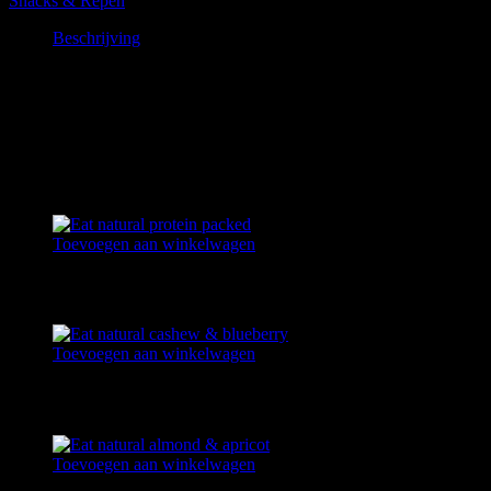
Snacks & Repen
Beschrijving
Beschrijving
Bij broodjes kroket geldt een minimale bestelwaarde van 10 stuks.
Gerelateerde producten
Toevoegen aan winkelwagen
EAT NATURAL PROTEIN PACKED
€
2,25
Toevoegen aan winkelwagen
EAT NATURAL CASHEW & BLUEBERRY
€
2,25
Toevoegen aan winkelwagen