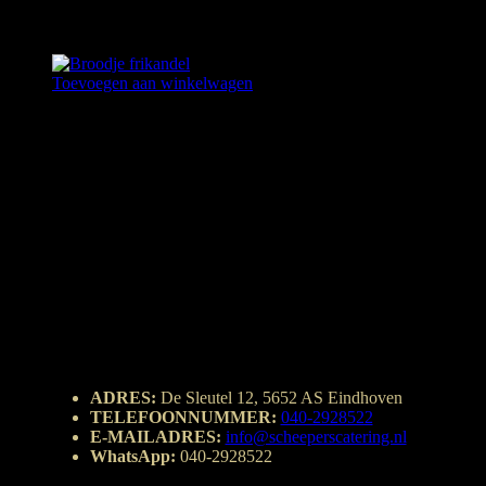
EAT NATURAL ALMOND & APRICOT
€
2,25
Toevoegen aan winkelwagen
BROODJE FRIKANDEL
€
3,25
ADRES:
De Sleutel 12, 5652 AS Eindhoven
TELEFOONNUMMER:
040-2928522
E-MAILADRES:
info@scheeperscatering.nl
WhatsApp:
040-2928522