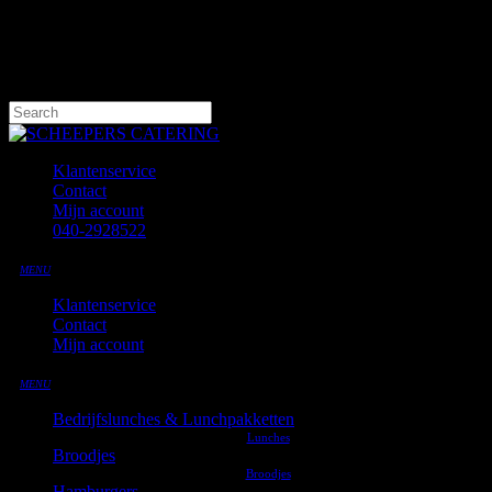
Skip
to
main
content
Hit enter to search or ESC to close
Close
Search
Klantenservice
Contact
Mijn account
040-2928522
MENU
Klantenservice
Contact
Mijn account
MENU
Bedrijfslunches & Lunchpakketten
Broodjes
Hamburgers