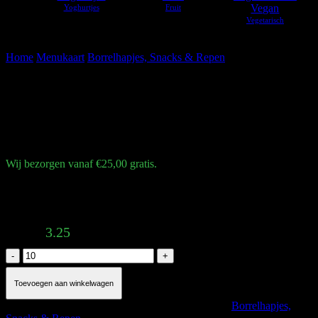
Vegan
Home
Menukaart
Borrelhapjes, Snacks & Repen
Broodje kroket
Broodje kroket
€
3,25
Wij bezorgen vanaf €25,00 gratis.
Bij broodjes kroket geldt een minimale bestelwaarde van 10 stuks.
Total:
3.25
Broodje
kroket
aantal
Toevoegen aan winkelwagen
Artikelnummer:
BROODJEKROKET
Categorie:
Borrelhapjes,