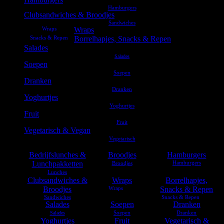
Clubsandwiches & Broodjes
Wraps
Borrelhapjes, Snacks & Repen
Salades
Soepen
Dranken
Yoghurtjes
Fruit
Vegetarisch & Vegan
Bedrijfslunches &
Broodjes
Hamburgers
Lunchpakketten
Clubsandwiches &
Wraps
Borrelhapjes,
Broodjes
Snacks & Repen
Salades
Soepen
Dranken
Yoghurtjes
Fruit
Vegetarisch &