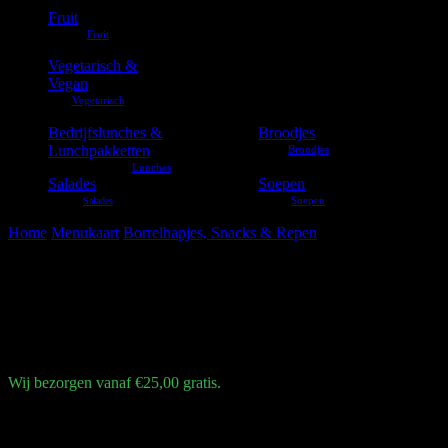
Fruit
Vegetarisch &
Vegan
Bedrijfslunches &
Broodjes
Lunchpakketten
Salades
Soepen
Home
Menukaart
Borrelhapjes, Snacks & Repen
Eat natural cashew 
Eat natural cashew & blueberr
€
2,25
Wij bezorgen vanaf €25,00 gratis.
Cashewnoten | bosbessen | laagje yoghurt