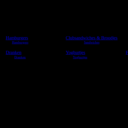
Hamburgers
Clubsandwiches & Broodjes
Dranken
Yoghurtjes
F
& blueberry
y