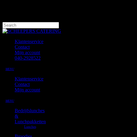
Skip
to
main
content
Hit enter to search or ESC to close
Close
Search
Klantenservice
Contact
Mijn account
040-2928522
MENU
Klantenservice
Contact
Mijn account
MENU
Bedrijfslunches
&
Lunchpakketten
Broodjes