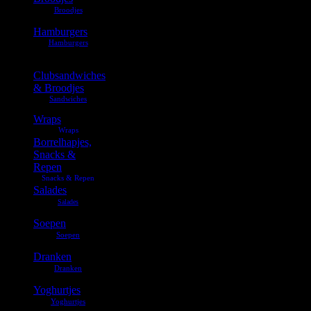
Hamburgers
Clubsandwiches
& Broodjes
Wraps
Borrelhapjes,
Snacks &
Repen
Salades
Soepen
Dranken
Yoghurtjes