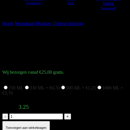
Vegan
Home
Menukaart
Dranken
Diverse drankjes
Smoothie aardbei-
banaan
Smoothie aardbei-banaan
€
3,25
Wij bezorgen vanaf €25,00 gratis.
Welke hoeveelheid?
250 ML
330 ML +
€
0,70
500 ML +
€
1,25
1000 ML +
€
3,70
Total:
3.25
Smoothie
aardbei-
banaan
Toevoegen aan winkelwagen