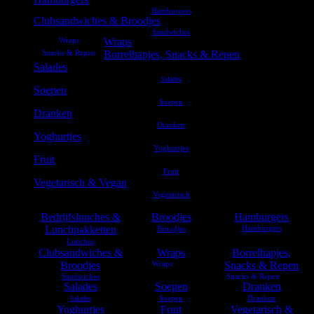
Clubsandwiches & Broodjes
Wraps
Borrelhapjes, Snacks & Repen
Salades
Soepen
Dranken
Yoghurtjes
Fruit
Vegetarisch & Vegan
Bedrijfslunches &
Broodjes
Hamburgers
Lunchpakketten
Clubsandwiches &
Wraps
Borrelhapjes,
Broodjes
Snacks & Repen
Salades
Soepen
Dranken
Yoghurtjes
Fruit
Vegetarisch &