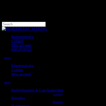
Skip
to
main
content
Hit enter to search or ESC to close
Close
Search
Klantenservice
Contact
Mijn account
040-2928522
MENU
Klantenservice
Contact
Mijn account
MENU
Bedrijfslunches & Lunchpakketten
Broodjes
Hamburgers