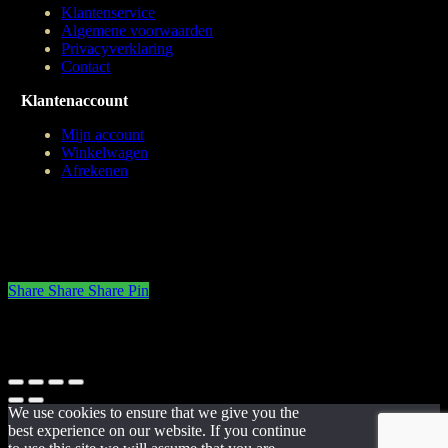
Klantenservice
Algemene voorwaarden
Privacyverklaring
Contact
Klantenaccount
Mijn account
Winkelwagen
Afrekenen
Share
Share
Share
Pin
© 2026 SCHEEPERS CATERING. Lekker & Gezond. Heerlijke,
dagelijks verse bedrijfslunch waar iedereen blij van wordt.
We use cookies to ensure that we give you the
best experience on our website. If you continue