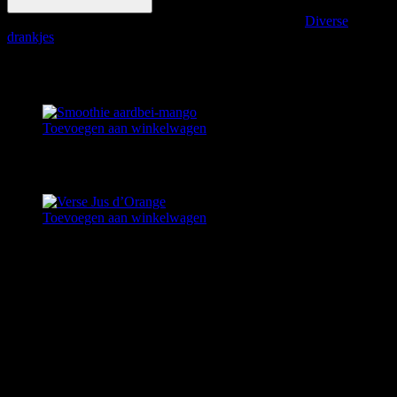
aantal
Artikelnummer:
SmoothieAardbeiBanaan
Categorie:
Diverse
drankjes
Gerelateerde producten
Toevoegen aan winkelwagen
SMOOTHIE AARDBEI-MANGO
€
3,25
Toevoegen aan winkelwagen
VERSE JUS D’ORANGE
€
3,25