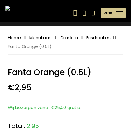
Skip
to
MENU
main
content
Home
Menukaart
Dranken
Frisdranken
Fanta Orange (0.5L)
Fanta Orange (0.5L)
€
2,95
Wij bezorgen vanaf €25,00 gratis.
Total:
2.95