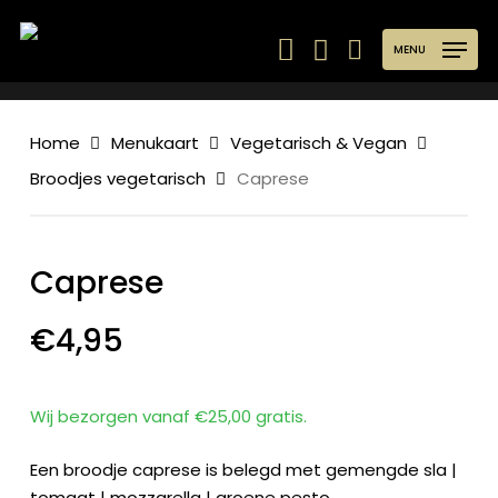
Skip
to
MENU
main
content
Home
Menukaart
Vegetarisch & Vegan
Broodjes vegetarisch
Caprese
Caprese
€
4,95
Wij bezorgen vanaf €25,00 gratis.
Een broodje caprese is belegd met gemengde sla |
tomaat | mozzarella | groene pesto