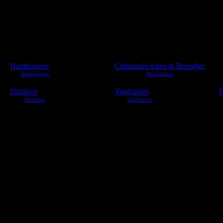
Hamburgers
Clubsandwiches & Broodjes
Dranken
Yoghurtjes
F
de
er | augurk | eiersalade