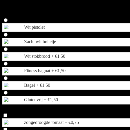
In het onderstaande menu kunt u uw gewenste broodsoort kiezen. Daar
Broodkeuze
Wit pistolet
Zacht wit bolletje
Wit stokbrood +
€
1,50
Fitness bagnat +
€
1,50
Bagel +
€
1,50
Glutenvrij +
€
1,50
Extra opties
zongedroogde tomaat +
€
0,75