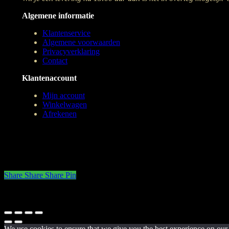
Algemene informatie
Klantenservice
Algemene voorwaarden
Privacyverklaring
Contact
Klantenaccount
Mijn account
Winkelwagen
Afrekenen
Share
Share
Share
Pin
© 2026 SCHEEPERS CATERING. Lekker & Gezond. Heerlijke, dagelijk
We use cookies to ensure that we give you the best experience on our w