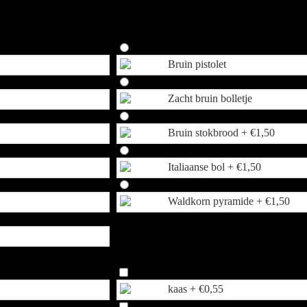
na kunt u eventueel extra opties toevoegen.
Bruin pistolet
Zacht bruin bolletje
Bruin stokbrood +
€
1,50
Italiaanse bol +
€
1,50
Waldkorn pyramide +
€
1,50
kaas +
€
0,55