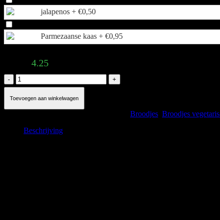
jalapenos +
€
0,50
Parmezaanse kaas +
€
0,95
Total:
4.25
Eiersalade
aantal
Toevoegen aan winkelwagen
Artikelnummer:
Eiersalade
Categorieën:
Broodjes
,
Broodjes vegetari
Beschrijving
Beschrijving
Een broodje eiersalade is belegd met gemengde sla | tomaat | komkomm
In het onderstaande menu kunt u uw gewenste broodsoort kiezen. Daar
Gerelateerde producten