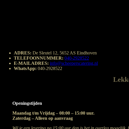
ADRES:
De Sleutel 12, 5652 AS Eindhoven
TELEFOONNUMMER:
040-2928522
E-MAILADRES:
info@scheeperscatering.nl
WhatsApp:
040-2928522
Lekke
Openingstijden
Maandag t/m Vrijdag – 08:00 – 15:00 uur.
Zaterdag – Alleen op aanvraag
Wil je een levering na 15:00 uur dan is het in overleg mogelijk 