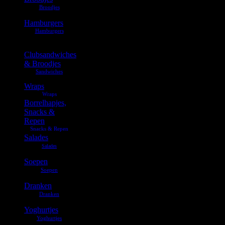
Hamburgers
Clubsandwiches
& Broodjes
Wraps
Borrelhapjes,
Snacks &
Repen
Salades
Soepen
Dranken
Yoghurtjes