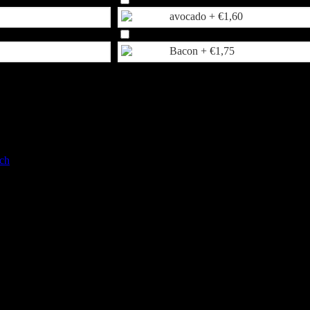
avocado +
€
1,60
Bacon +
€
1,75
sch
er | augurk | eiersalade
na kunt u eventueel extra opties toevoegen.