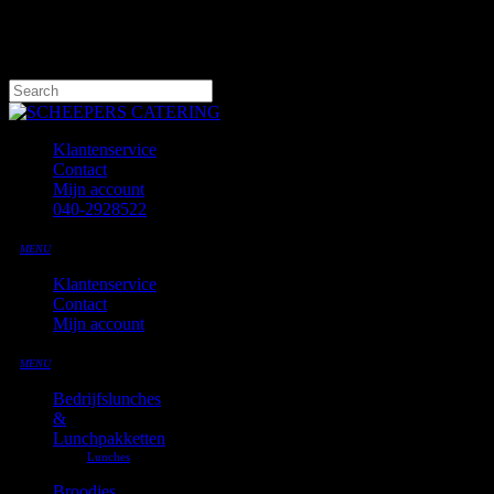
Skip
to
main
content
Hit enter to search or ESC to close
Close
Search
Klantenservice
Contact
Mijn account
040-2928522
MENU
Klantenservice
Contact
Mijn account
MENU
Bedrijfslunches
&
Lunchpakketten
Broodjes