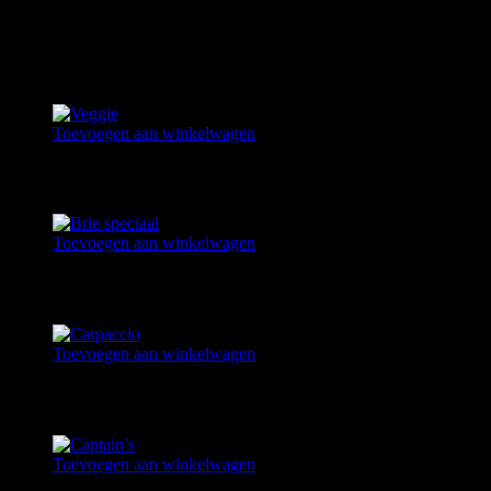
Oude kaas | gekookt ei | eiersalade | gemengde sla | tomaat | komkom
Gerelateerde producten
Toevoegen aan winkelwagen
VEGGIE
€
8,95
Toevoegen aan winkelwagen
BRIE SPECIAAL
€
8,50
Toevoegen aan winkelwagen
CARPACCIO
€
9,95
Toevoegen aan winkelwagen