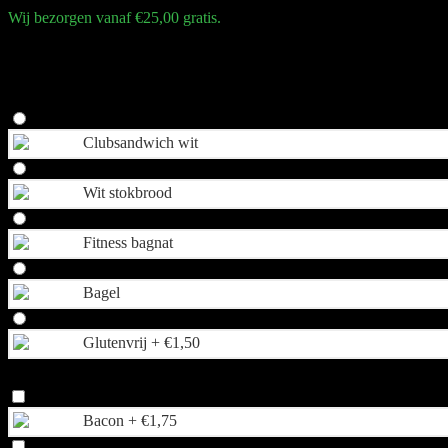
Wij bezorgen vanaf €25,00 gratis.
Oude kaas | gekookt ei | eiersalade | gemengde sla | tomaat | komkom
Broodkeuze
Clubsandwich wit
Wit stokbrood
Fitness bagnat
Bagel
Glutenvrij +
€
1,50
Extra beleg
Bacon +
€
1,75