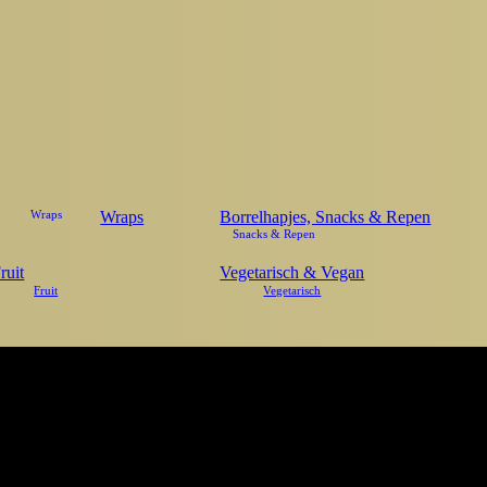
Wraps
Borrelhapjes, Snacks & Repen
ruit
Vegetarisch & Vegan