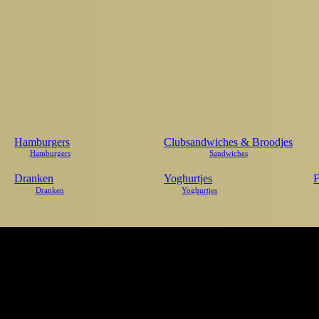
Hamburgers
Clubsandwiches & Broodjes
Dranken
Yoghurtjes
F
Double dutch