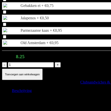
Gebakken ei +
€
0,75
Jalapenos +
€
0,50
Parmezaanse kaas +
€
0,95
Old Amsterdam +
€
0,95
Total:
8.25
Double
dutch
aantal
Toevoegen aan winkelwagen
Artikelnummer:
DOUBLEDUTCH
Categorieën:
Clubsandwiches & 
Beschrijving
Beschrijving