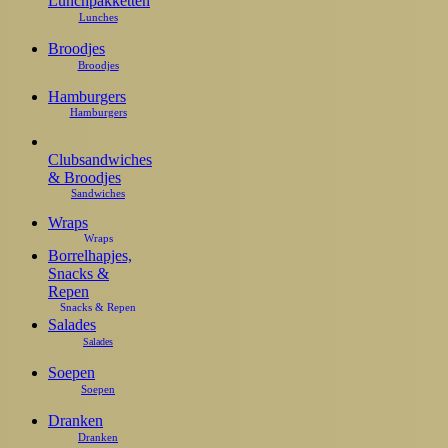
Lunchpakketten
Broodjes
Hamburgers
Clubsandwiches
& Broodjes
Wraps
Borrelhapjes,
Snacks &
Repen
Salades
Soepen
Dranken