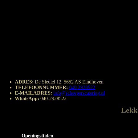
CAPTAIN’S
€
9,50
ADRES:
De Sleutel 12, 5652 AS Eindhoven
TELEFOONNUMMER:
040-2928522
E-MAILADRES:
info@scheeperscatering.nl
WhatsApp:
040-2928522
Lekke
Openingstijden