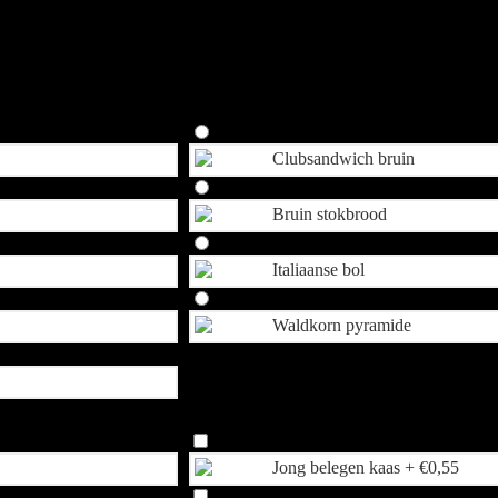
mer | augurk | mayonaise
Clubsandwich bruin
Bruin stokbrood
Italiaanse bol
Waldkorn pyramide
Jong belegen kaas +
€
0,55