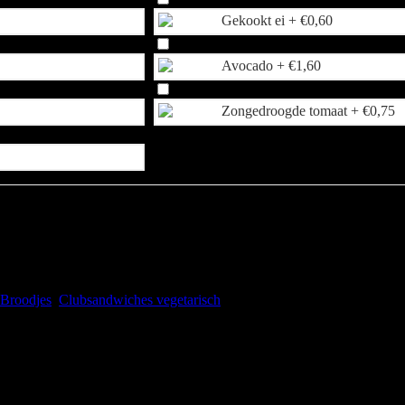
Gekookt ei +
€
0,60
Avocado +
€
1,60
Zongedroogde tomaat +
€
0,75
Broodjes
,
Clubsandwiches vegetarisch