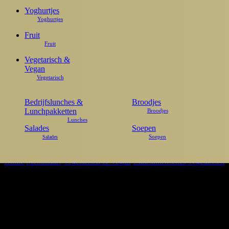
Yoghurtjes
Fruit
Vegetarisch &
Vegan
Bedrijfslunches &
Broodjes
Lunchpakketten
Salades
Soepen
Home
Menukaart
Vegetarisch & Vegan
Clubsandwiches vegetarisch
Double dutch
€
8,25