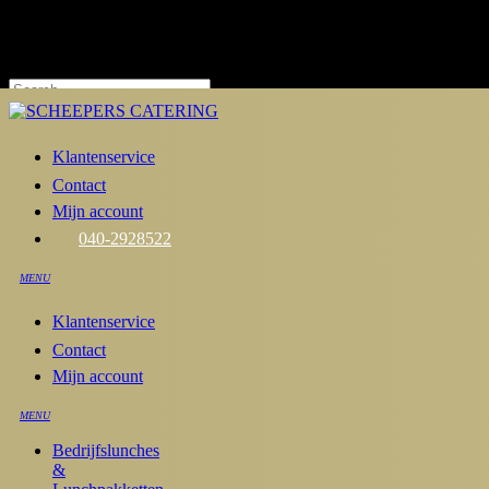
Skip
to
main
content
Hit enter to search or ESC to close
Close
Search
Klantenservice
Contact
Mijn account
040-2928522
MENU
Klantenservice
Contact
Mijn account
MENU
Bedrijfslunches
&