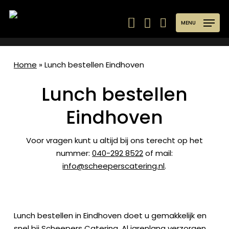
Skip
to
MENU
main
content
Home
»
Lunch bestellen Eindhoven
Lunch bestellen
Eindhoven
Voor vragen kunt u altijd bij ons terecht op het
nummer:
040-292 8522
of mail:
info@scheeperscatering.nl
.
Lunch bestellen in Eindhoven doet u gemakkelijk en
snel bij Scheepers Catering. Al jarenlang verzorgen