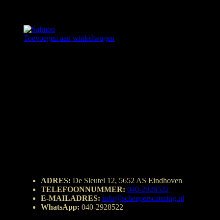
BRIE SPECIAAL
€
8,50
Toevoegen aan winkelwagen
SALMON
€
9,50
ADRES:
De Sleutel 12, 5652 AS Eindhoven
TELEFOONNUMMER:
040-2928522
E-MAILADRES:
info@scheeperscatering.nl
WhatsApp:
040-2928522