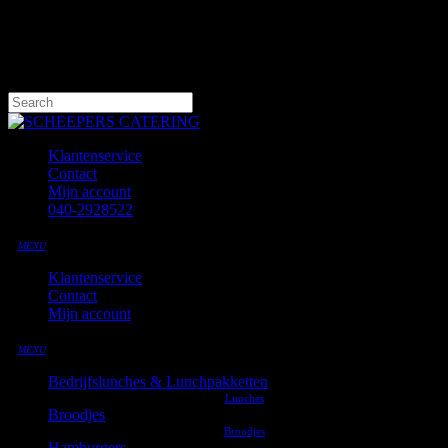
Skip
to
main
content
Hit enter to search or ESC to close
Close
Search
Klantenservice
Contact
Mijn account
040-2928522
MENU
Klantenservice
Contact
Mijn account
MENU
Bedrijfslunches & Lunchpakketten
Broodjes
Hamburgers