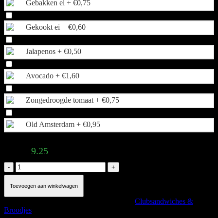
Gebakken ei +
€
0,75
Gekookt ei +
€
0,60
Jalapenos +
€
0,50
Avocado +
€
1,60
Zongedroogde tomaat +
€
0,75
Old Amsterdam +
€
0,95
Total:
9.25
Truffle
chicken
aantal
Toevoegen aan winkelwagen
Artikelnummer:
Trufflechicken
Categorie:
Clubsandwiches &
Broodjes