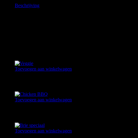
Beschrijving
Beschrijving
Gebraden kipfilet | bacon | Old Amsterdam | truffelmayonaise |
gemengde sla | tomaat | augurk | komkommer
Gerelateerde producten
Toevoegen aan winkelwagen
VEGGIE
€
8,95
Toevoegen aan winkelwagen
CHICKEN BBQ
€
9,25
Toevoegen aan winkelwagen