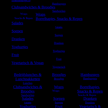
Clubsandwiches & Broodjes
Wraps
Borrelhapjes, Snacks & Repen
Salades
Soepen
Dranken
Yoghurtjes
Fruit
Vegetarisch & Vegan
Bedrijfslunches &
Broodjes
Hamburgers
Lunchpakketten
Clubsandwiches &
Wraps
Borrelhapjes,
Broodjes
Snacks & Repen
Salades
Soepen
Dranken
Yoghurtjes
Fruit
Vegetarisch &