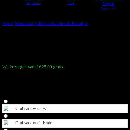
Vegan
Home
Menukaart
Clubsandwiches & Broodjes
Truffle chicken
Truffle chicken
€
9,25
Wij bezorgen vanaf €25,00 gratis.
Gebraden kipfilet | bacon | Old Amsterdam | truffelmayonaise |
gemengde sla | tomaat | augurk | komkommer
Broodkeuze
Clubsandwich wit
Clubsandwich bruin