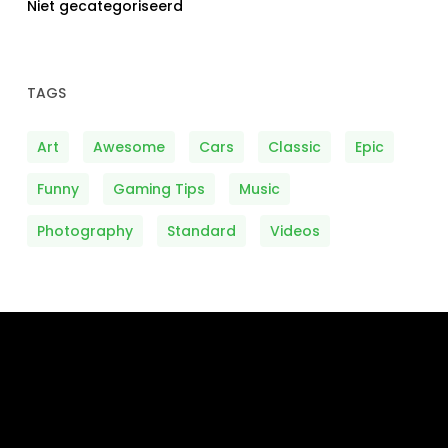
Niet gecategoriseerd
TAGS
Art
Awesome
Cars
Classic
Epic
Funny
Gaming Tips
Music
Photography
Standard
Videos