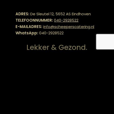
ADRES:
De Sleutel 12, 5652 AS Eindhoven
TELEFOONNUMMER:
040-2928522
E-MAILADRES:
info@scheeperscatering.nl
WhatsApp:
040-2928522
Lekker & Gezond.
Dagelijks verse
bedrijfslunch op maat.
Openingstijden
Maandag t/m Vrijdag – 08:00 – 15:00 uur.
Zaterdag – Alleen op aanvraag