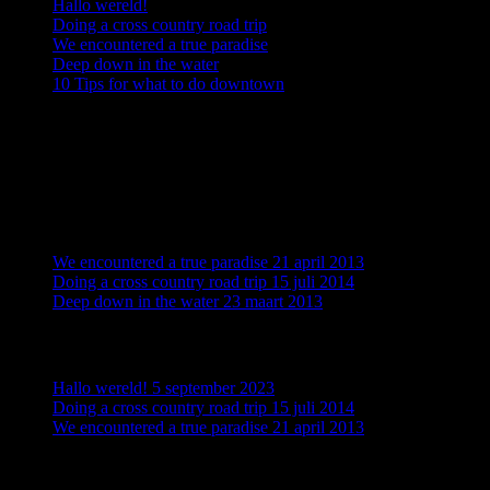
Hallo wereld!
Doing a cross country road trip
We encountered a true paradise
Deep down in the water
10 Tips for what to do downtown
Recente reacties
Geen reacties om weer te geven.
What’s Trending
We encountered a true paradise
21 april 2013
Doing a cross country road trip
15 juli 2014
Deep down in the water
23 maart 2013
Recently Written
Hallo wereld!
5 september 2023
Doing a cross country road trip
15 juli 2014
We encountered a true paradise
21 april 2013
Categorieën