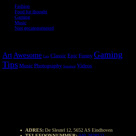
Fashion
Food for thought
Gaming
Music
Niet gecategoriseerd
Tags
Gaming
Art
Awesome
Classic
Epic
Funny
Cars
Tips
Music
Photography
Videos
Standard
ADRES:
De Sleutel 12, 5652 AS Eindhoven
TELEFOONNUMMER:
040-2928522