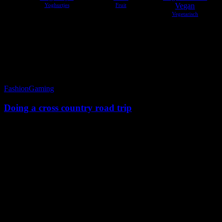
Vegan
Tag
Photography
Doing
Fashion
Gaming
a
cross
Doing a cross country road trip
country
road
trip