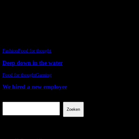
Fashion
Food for thought
Deep down in the water
We
Food for thought
Gaming
hired
a
We hired a new employee
new
employee
Zoeken
Zoeken
Recente berichten