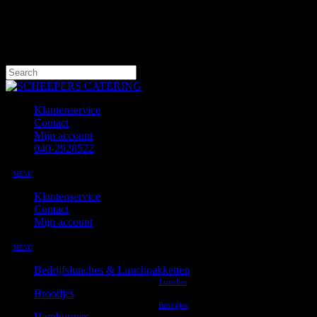
Skip
to
main
content
Hit enter to search or ESC to close
Close
Search
Klantenservice
Contact
Mijn account
040-2928522
MENU
Klantenservice
Contact
Mijn account
MENU
Bedrijfslunches & Lunchpakketten
Broodjes
Hamburgers