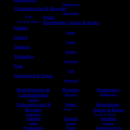
Clubsandwiches & Broodjes
Wraps
Borrelhapjes, Snacks & Repen
Salades
Soepen
Dranken
Yoghurtjes
Fruit
Vegetarisch & Vegan
Bedrijfslunches &
Broodjes
Hamburgers
Lunchpakketten
Clubsandwiches &
Wraps
Borrelhapjes,
Broodjes
Snacks & Repen
Salades
Soepen
Dranken
Yoghurtjes
Fruit
Vegetarisch &