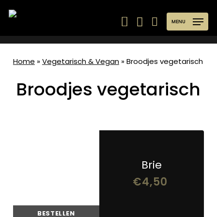
Skip
to
MENU
main
content
Home
»
Vegetarisch & Vegan
»
Broodjes vegetarisch
Broodjes vegetarisch
Brie
€
4,50
BESTELLEN