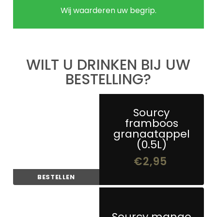
Wij waarderen uw begrip.
WILT U DRINKEN BIJ UW
BESTELLING?
Sourcy
framboos
granaatappel
(0.5L)
€
2,95
BESTELLEN
Sourcy mango